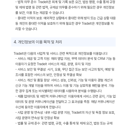
- 법적 의무 준수: TradeIt은 회계 및 기록 보존 요건, 법원 명령, 수출 통제 규정
및 제재 법령 등 관련 법적, 규제상 의무를 준수하기 위해 필요한 경우 개인정보
를 보관, 이용 또는 제공할 수 있습니다.
- 중대한 이익의 보호: 예외적인 상황에서 중대한 위해 방지 또는 긴급 상황 대응
등 개인의 중대한 이익을 보호하기 위해 필요한 경우 TradeIt은 개인정보를 처
리할 수 있습니다.
4. 개인정보의 이용 목적 및 처리
TradeIt은 다음의 사업적 및 서비스 관련 목적으로 개인정보를 이용합니다:
- 서비스 제공 및 고객 지원: 해외 영업 지원, 무역 데이터 분석 및 CRM 기능 등
이용자가 요청한 TradeIt 서비스의 제공, 운영, 유지 및 지원
- 서비스 보안 및 무결성: 사기, 오용, 무단 접근 또는 보안 사고의 탐지, 예방 및
조사를 포함한 서비스의 보안, 안정성 및 무결성 확보
- 서비스 개선 및 품질 향상: 서비스 성능, 신뢰성, 기능 및 이용자 경험 개선과
신규 기능 개발 지원을 위하여 서비스 이용 및 기능 상호작용 패턴을 분석. 가능
한 경우 집계 또는 비식별화된 데이터를 사용하여 분석을 수행합니다.
- 제품 업데이트 및 제한적 커뮤니케이션: 이용자에게 서비스 관련 공지, 기능 업
데이트 및 운영 커뮤니케이션을 전달하고 그 효과성을 측정. 해당 커뮤니케이션
수신에 동의한 이용자에게 한합니다.
- 사업 운영 및 연속성: 내부 사업 운영 지원, TradeIt의 자산 및 독점 정보 보호,
사업 운영의 연속성 및 안정성 확보
- 법률 및 규제 준수: 관련 법령, 규정, 수출 통제 및 제재 요건, 법원 또는 규제